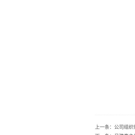
上一条：
公司组织