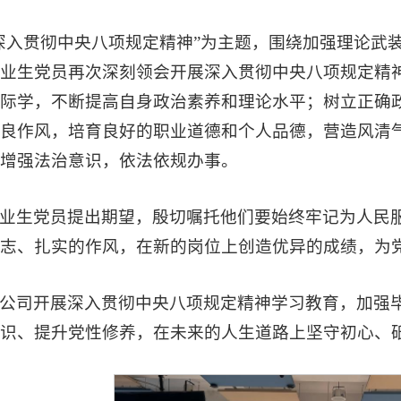
深入贯彻中央八项规定精神”为主题，围绕加强理论武
业生党员再次深刻领会开展深入贯彻中央八项规定精
际学，不断提高自身政治素养和理论水平；树立正确
良作风，培育良好的职业道德和个人品德，营造风清
增强法治意识，依法依规办事。
业生党员提出期望，殷切嘱托他们要始终牢记为人民
志、扎实的作风，在新的岗位上创造优异的成绩，为
公司开展深入贯彻中央八项规定精神学习教育，加强
识、提升党性修养，在未来的人生道路上坚守初心、