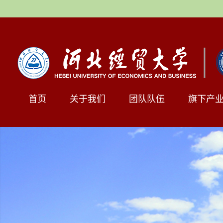
首页
关于我们
团队队伍
旗下产