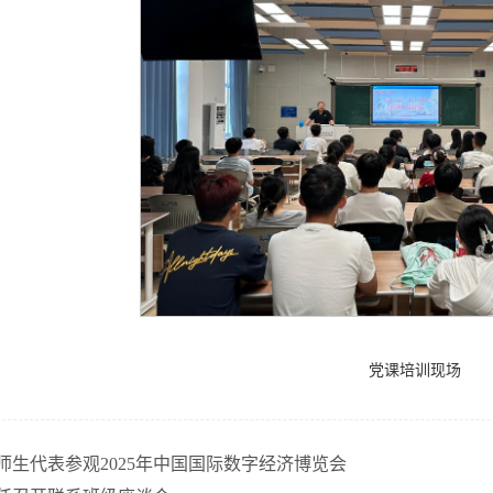
党课培训现场
师生代表参观2025年中国国际数字经济博览会