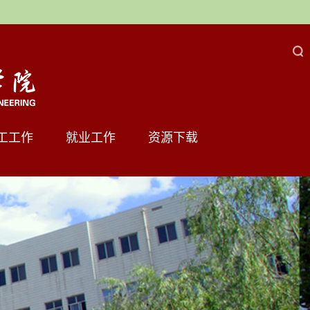
工工作
就业工作
资源下载