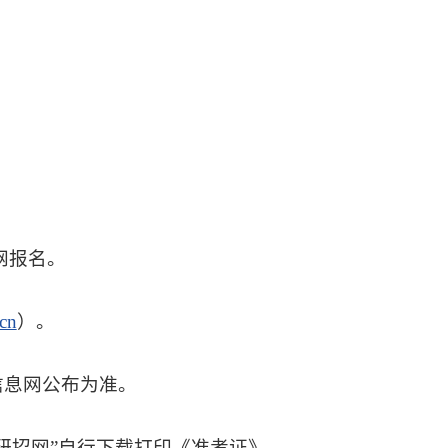
息网报名。
.cn
）。
信息网公布为准。
“研招网”自行下载打印《准考证》。