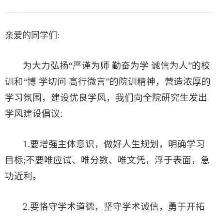
亲爱的同学们:
为大力弘扬“严谨为师 勤奋为学 诚信为人”的校
训和“博 学切问 高行微言”的院训精神，营造浓厚的
学习氛围，建设优良学风，我们向全院研究生发出
学风建设倡议:
1.要增强主体意识，做好人生规划，明确学习
目标;不要唯应试、唯分数、唯文凭，浮于表面，急
功近利。
2.要恪守学术道德，坚守学术诚信，勇于开拓